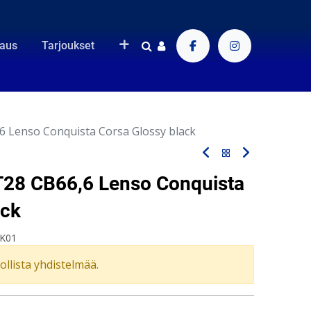
raus
Tarjoukset
6 Lenso Conquista Corsa Glossy black
T28 CB66,6 Lenso Conquista
ack
K01
vollista yhdistelmää.