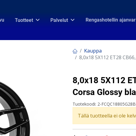
vu
Rengashotellin ajanva
Tuotteet
Palvelut
Kauppa
8,0x18 5X112 ET28 CB66,
8,0x18 5X112 E
Corsa Glossy bl
Tuotekoodi:
2-FCQC18805G28B
Tällä tuotteella ei ole kel