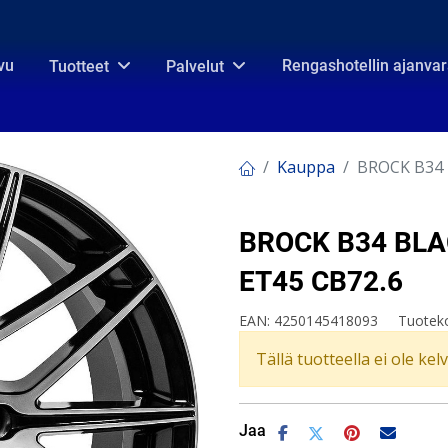
vu
Rengashotellin ajanva
Tuotteet
Palvelut
Kauppa
BROCK B34 
BROCK B34 BLAC
ET45 CB72.6
EAN:
4250145418093
Tuotek
Tällä tuotteella ei ole kel
Jaa