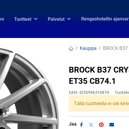
vu
Rengashotellin ajanva
Tuotteet
Palvelut
Kauppa
BROCK B37 
BROCK B37 CRYS
ET35 CB74.1
EAN:
4250996310874
Tuotek
Tällä tuotteella ei ole kel
Jaa