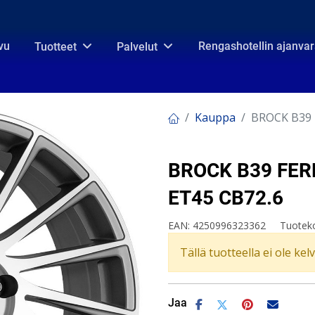
vu
Rengashotellin ajanva
Tuotteet
Palvelut
Kauppa
BROCK B39 
BROCK B39 FERR
ET45 CB72.6
EAN:
4250996323362
Tuotek
Tällä tuotteella ei ole kel
Jaa