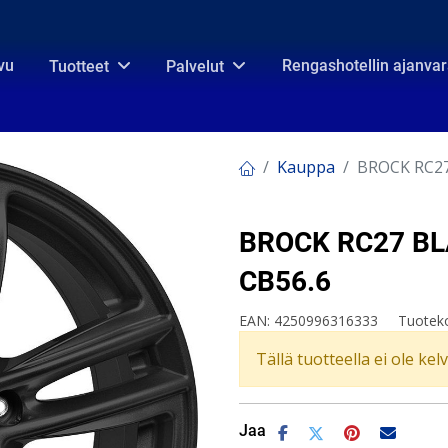
vu
Rengashotellin ajanva
Tuotteet
Palvelut
Kauppa
BROCK RC27
BROCK RC27 BL
CB56.6
EAN:
4250996316333
Tuotek
Tällä tuotteella ei ole kel
Jaa