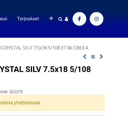
raus
Tarjoukset
 CRYSTAL SILV 7.5x18 5/108 ET46 CB63.4
STAL SILV 7.5x18 5/108
oodi:
202275
vollista yhdistelmää.