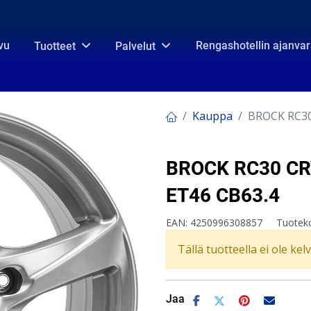
vu
Rengashotellin ajanva
Tuotteet
Palvelut
Kauppa
BROCK RC30
BROCK RC30 CRY
ET46 CB63.4
EAN:
4250996308857
Tuotek
Tällä tuotteella ei ole kel
Jaa