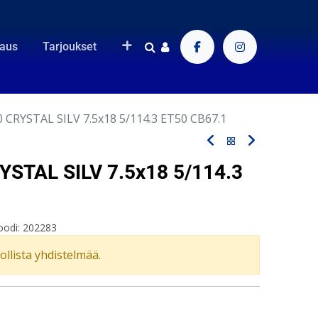
raus
Tarjoukset
CRYSTAL SILV 7.5x18 5/114.3 ET50 CB67.1
STAL SILV 7.5x18 5/114.3
oodi:
202283
vollista yhdistelmää.