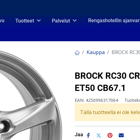
vu
Rengashotellin ajanva
Tuotteet
Palvelut
Kauppa
BROCK RC30 
BROCK RC30 CRY
ET50 CB67.1
EAN:
4250996317064
Tuotek
Tällä tuotteella ei ole kel
Jaa