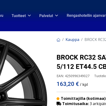
vu
Rengashotellin ajanva
Tuotteet
Palvelut
Kauppa
BROCK RC32
BROCK RC32 SA
5/112 ET44.5 C
EAN:
4250996349027
Tuotek
163,20
€
/ kpl
Toimittajilla (kotimaa)
Toimitusaika:
3 arkipäi