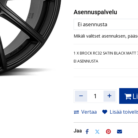
Asennuspalvelu
Mikäli valitset asennuksen, pää
1
X BROCK RC32 SATIN BLACK MATT 7
EI ASENNUSTA
L
Vertaa
Lisää toiveli
Jaa