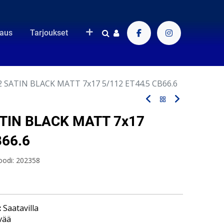
raus
Tarjoukset
 SATIN BLACK MATT 7x17 5/112 ET44.5 CB66.6
TIN BLACK MATT 7x17
B66.6
oodi:
202358
:
Saatavilla
vää