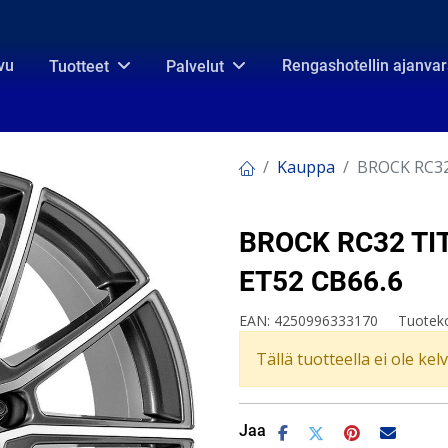
vu
Rengashotellin ajanva
Tuotteet
Palvelut
Kauppa
BROCK RC32
BROCK RC32 TIT
ET52 CB66.6
EAN:
4250996333170
Tuotek
Tällä tuotteella ei ole kel
Jaa