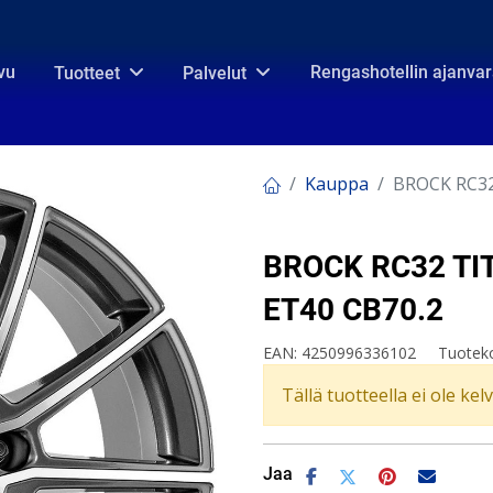
vu
Rengashotellin ajanva
Tuotteet
Palvelut
Kauppa
BROCK RC32
BROCK RC32 TIT
ET40 CB70.2
EAN:
4250996336102
Tuotek
Tällä tuotteella ei ole kel
Jaa