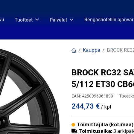
vu
Rengashotellin ajanva
Tuotteet
Palvelut
Kauppa
BROCK RC32
BROCK RC32 SA
5/112 ET30 CB6
EAN:
4250996361890
Tuotek
244,73
€
/ kpl
Toimittajilla (kotimaa)
Toimitusaika:
3 arkipäi