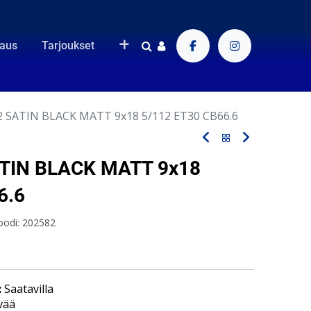
raus
Tarjoukset
 SATIN BLACK MATT 9x18 5/112 ET30 CB66.6
TIN BLACK MATT 9x18
6.6
oodi:
202582
:
Saatavilla
vää