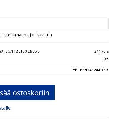
set varaamaan ajan kassalla
X18 5/112 ET30 CB66.6
244.73 €
0 €
YHTEENSÄ:
244.73 €
isää ostoskoriin
stalle