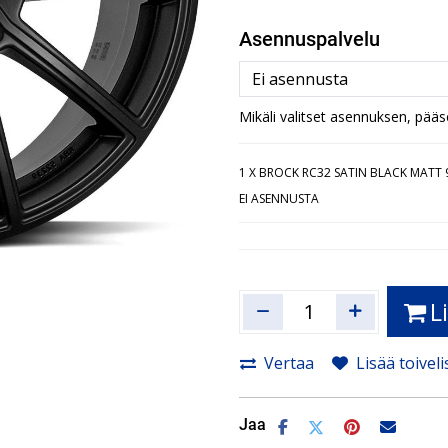
Asennuspalvelu
Mikäli valitset asennuksen, pää
1
X BROCK RC32 SATIN BLACK MATT 9
EI ASENNUSTA
L
Vertaa
Lisää toiveli
Jaa