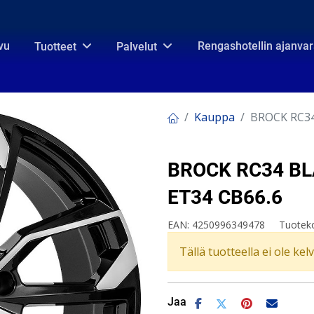
vu
Rengashotellin ajanva
Tuotteet
Palvelut
Kauppa
BROCK RC34
BROCK RC34 BL
ET34 CB66.6
EAN:
4250996349478
Tuotek
Tällä tuotteella ei ole kel
Jaa