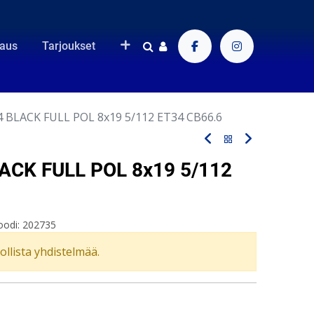
raus
Tarjoukset
 BLACK FULL POL 8x19 5/112 ET34 CB66.6
ACK FULL POL 8x19 5/112
oodi:
202735
vollista yhdistelmää.