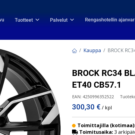
vu
Rengashotellin ajanva
Tuotteet
Palvelut
Kauppa
BROCK RC34
BROCK RC34 BL
ET40 CB57.1
EAN:
4250996352522
Tuotek
300,30
€
/ kpl
Toimittajilla (kotimaa)
Toimitusaika:
3 arkipäi