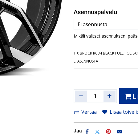
Asennuspalvelu
Mikäli valitset asennuksen, pää
1
X BROCK RC34 BLACK FULL POL 8X1
EI ASENNUSTA
L
Vertaa
Lisää toiveli
Jaa