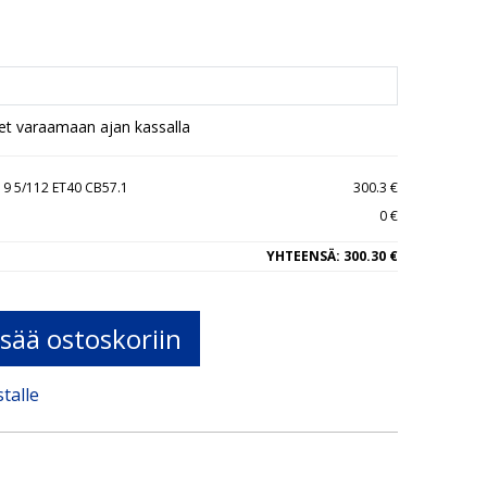
set varaamaan ajan kassalla
9 5/112 ET40 CB57.1
300.3 €
0 €
YHTEENSÄ:
300.30 €
isää ostoskoriin
stalle