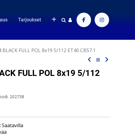
raus
Tarjoukset
 BLACK FULL POL 8x19 5/112 ET40 CB57.1
ACK FULL POL 8x19 5/112
oodi:
202738
:
Saatavilla
vää