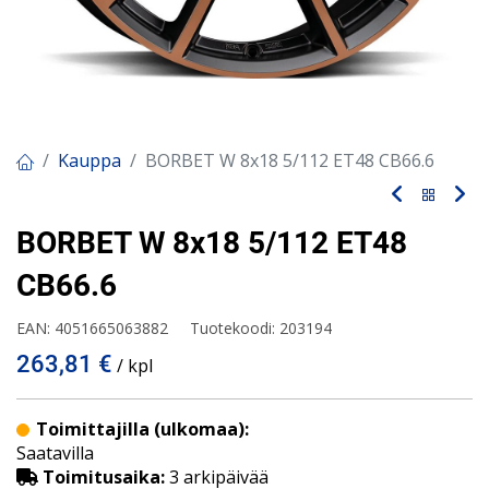
Kauppa
BORBET W 8x18 5/112 ET48 CB66.6
BORBET W 8x18 5/112 ET48
CB66.6
EAN:
4051665063882
Tuotekoodi:
203194
263,81
€
/ kpl
Toimittajilla (ulkomaa):
Saatavilla
Toimitusaika:
3 arkipäivää