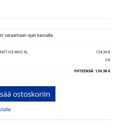
set varaamaan ajan kassalla
AFT ICE WI32 XL
134.36 €
0 €
YHTEENSÄ:
134.36 €
isää ostoskoriin
stalle