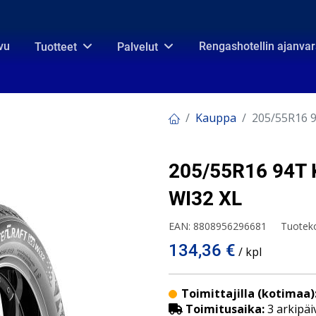
vu
Rengashotellin ajanva
Tuotteet
Palvelut
Kauppa
205/55R16 
205/55R16 94T
WI32 XL
EAN:
8808956296681
Tuotek
134,36
€
/ kpl
Toimittajilla (kotimaa)
Toimitusaika:
3 arkipäi