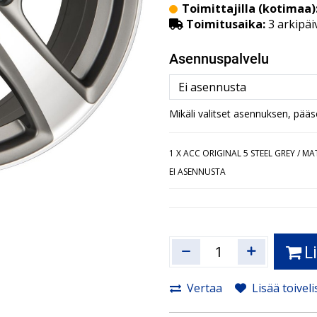
Toimittajilla (kotimaa)
Toimitusaika:
3 arkipäi
Asennuspalvelu
Mikäli valitset asennuksen, pää
1
X ACC ORIGINAL 5 STEEL GREY / MA
EI ASENNUSTA
L
Vertaa
Lisää toiveli