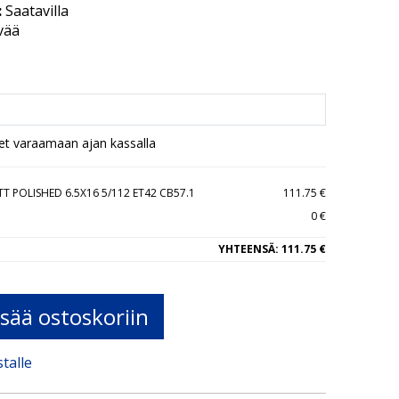
:
Saatavilla
vää
set varaamaan ajan kassalla
TT POLISHED 6.5X16 5/112 ET42 CB57.1
111.75 €
0 €
YHTEENSÄ:
111.75 €
isää ostoskoriin
stalle