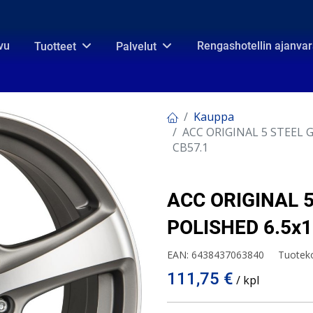
vu
Rengashotellin ajanva
Tuotteet
Palvelut
Kauppa
ACC ORIGINAL 5 STEEL G
CB57.1
ACC ORIGINAL 5
POLISHED 6.5x1
EAN:
6438437063840
Tuotek
111,75
€
/ kpl