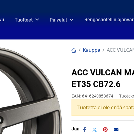
vu
Rengashotellin ajanva
Tuotteet
Palvelut
Kauppa
ACC VULCAN
ACC VULCAN MA
ET35 CB72.6
EAN:
6416240853674
Tuotek
Tuotetta ei ole enää saata
Jaa