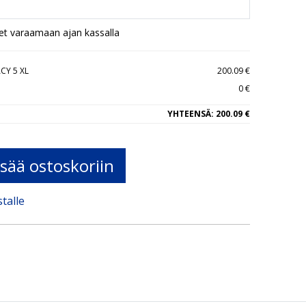
set varaamaan ajan kassalla
CY 5 XL
200.09 €
0 €
YHTEENSÄ:
200.09 €
isää ostoskoriin
stalle