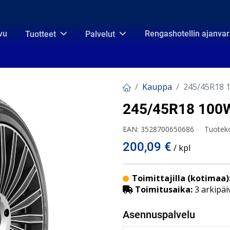
vu
Rengashotellin ajanva
Tuotteet
Palvelut
Kauppa
245/45R18 
245/45R18 100
EAN:
3528700650686
Tuotek
200,09
€
/ kpl
Toimittajilla (kotimaa)
Toimitusaika:
3 arkipäi
Asennuspalvelu