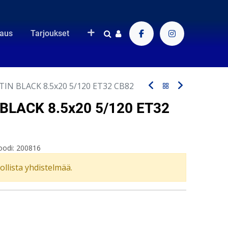
raus
Tarjoukset
TIN BLACK 8.5x20 5/120 ET32 CB82
 BLACK 8.5x20 5/120 ET32
oodi:
200816
vollista yhdistelmää.