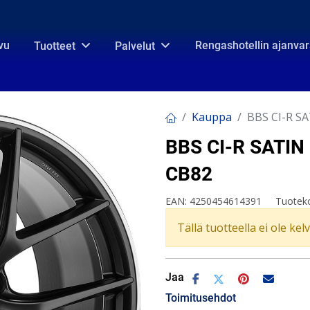
vu
Rengashotellin ajanva
Tuotteet
Palvelut
Kauppa
BBS CI-R SA
BBS CI-R SATIN
CB82
EAN:
4250454614391
Tuotek
Tällä tuotteella ei ole kel
Jaa
Toimitusehdot