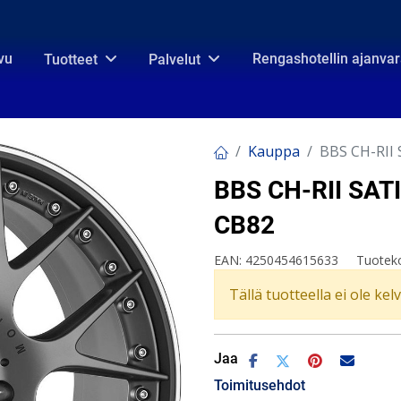
vu
Rengashotellin ajanva
Tuotteet
Palvelut
Kauppa
BBS CH-RII 
BBS CH-RII SAT
CB82
EAN:
4250454615633
Tuotek
Tällä tuotteella ei ole kel
Jaa
Toimitusehdot