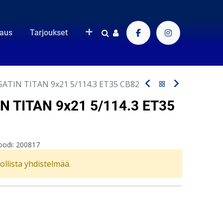
raus
Tarjoukset
SATIN TITAN 9x21 5/114.3 ET35 CB82
IN TITAN 9x21 5/114.3 ET35
oodi:
200817
vollista yhdistelmää.