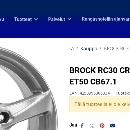
vu
Rengashotellin ajanva
Tuotteet
Palvelut
Kauppa
BROCK RC30
BROCK RC30 CRY
ET50 CB67.1
EAN:
4250996306334
Tuotek
Tällä tuotteella ei ole kel
Jaa