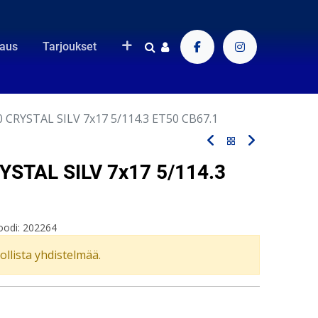
raus
Tarjoukset
 CRYSTAL SILV 7x17 5/114.3 ET50 CB67.1
STAL SILV 7x17 5/114.3
oodi:
202264
vollista yhdistelmää.