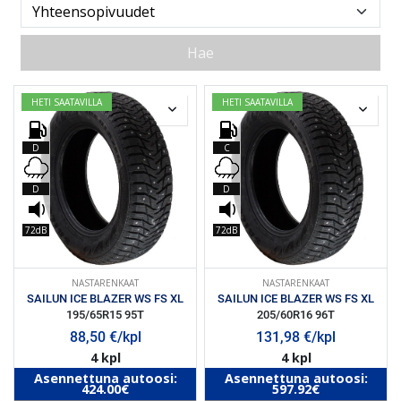
Hae
HETI SAATAVILLA
HETI SAATAVILLA
D
C
D
D
72dB
72dB
NASTARENKAAT
NASTARENKAAT
SAILUN ICE BLAZER WS FS XL
SAILUN ICE BLAZER WS FS XL
195/65R15 95T
205/60R16 96T
88,50
€/kpl
131,98
€/kpl
4 kpl
4 kpl
Asennettuna autoosi:
Asennettuna autoosi:
424.00€
597.92€